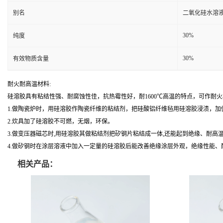
别名
二氧化硅水溶
30%
纯度
30%
有效物质含量
耐火耐高温材料:
硅溶胶具有粘结性强、耐腐蚀性佳，抗热霉性好，耐1600℃高温的特点，可作
1.做陶瓷炉时，用硅溶胶作陶瓷纤维的粘结剂，把硅酸铝纤维毡用硅溶胶浸渍，
2.炊具加了硅溶胶不可燃，无烟，环保。
3.做变压器磁芯时,用硅溶胶其做粘结剂把矽钢片粘结成一体,还能起到绝缘、耐高
4.做矽钢时在涂层溶液中加入一定量的硅溶胶后能改善绝缘涂层外观，绝缘性能
相关产品：