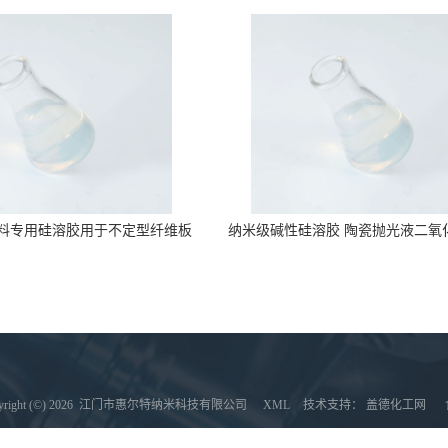
料专用硅溶胶用于不定型纤维板
纳米级碱性硅溶胶 陶瓷抛光液二氧
耐火材料
ght (©) 2026
江门市惠尔特纳米科技有限公司
XML
技术支持：
盖德化工网