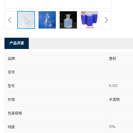
产品详请
品牌
惠和
货号
S-515
型号
外观
半透明
包装规格
15%
纯度