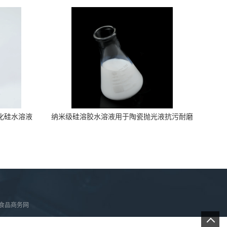
化硅水溶液
纳米级硅溶胶水溶液用于陶瓷抛光液抗污耐磨
食品商务网