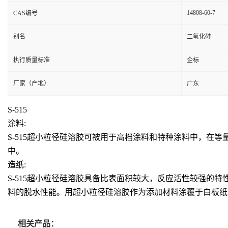
14808-60-7
CAS编号
别名
二氧化硅
执行质量标准
企标
厂家（产地）
广东
S-515
涂料:
S-515超小粒径硅溶胶
可被用于高档涂料和特种涂料中，
在等
中。
造纸:
S-515超小粒径硅溶胶具备比表面积较大，反应活性较强
料的脱水性能。用超小粒径硅溶胶作为添加材料涂覆于白板纸
相关产品：