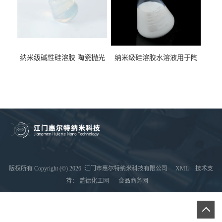
纳米级碱性硅溶胶 陶瓷抛光
纳米级硅溶胶水溶液用于陶
液二氧化硅水溶液
瓷抛光液抗污耐磨
版权所有 Copyright (©) 2026
江门市惠尔特纳米科技有限公司
XML
技术支
持：
盖德化工网
食品商务网