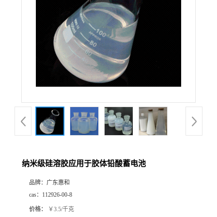
纳米级硅溶胶应用于胶体铅酸蓄电池
品牌：
广东惠和
cas：
112926-00-8
价格：
￥3.5/千克