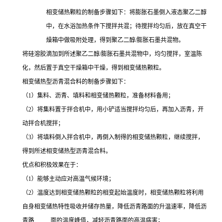
相变储热颗粒的制备步骤如下：将膨胀石墨倒入液态聚乙二醇
中，在水浴加热条件下搅拌共混；待搅拌均匀后，放在真空干
燥箱中做吸附处理，得到聚乙二醇/膨胀石墨共混物。
将硅溶胶滴加到所述聚乙二醇/膨胀石墨共混物中，均匀搅拌，室温陈
化，然后置于真空干燥箱中干燥，得到相变储热颗粒。
相变储热型沥青混合料的制备步骤如下：
（1）集料、沥青、填料和相变储热颗粒，准备材料备用；
（2）将集料置于拌合机中，用小铲适当搅拌均匀后，再加入沥青，开
动拌合机搅拌；
（3）将填料倒入拌合机中，再倒入制得的相变储热颗粒，继续搅拌，
得到所述相变储热型沥青混合料。
优点和积极效果在于：
（1）能够主动应对高温气候环境；
（2）温度达到相变储热颗粒的相变起始温度时，相变储热颗粒将利用
自身相变储热特性吸收并储存热量，降低沥青路面的升温速率，降低沥
青路 面的温度峰值，减轻沥青路面的高温病害；