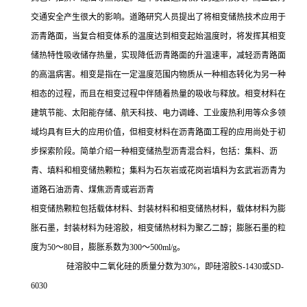
交通安全产生很大的影响。道路研究人员提出了将相变储热技术应用于
沥青路面，当复合相变体系的温度达到相变起始温度时，将发挥其相变
储热特性吸收储存热量，实现降低沥青路面的升温速率，减轻沥青路面
的高温病害。相变是指在一定温度范围内物质从一种相态转化为另一种
相态的过程，而且在相变过程中伴随着热量的吸收与释放。相变材料在
建筑节能、太阳能存储、航天科技、电力调峰、工业废热利用等众多领
域均具有巨大的应用价值，但相变材料在沥青路面工程的应用尚处于初
步探索阶段。简单介绍一种相变储热型沥青混合料，包括：集料、沥
青、填料和相变储热颗粒；集料为石灰岩或花岗岩填料为玄武岩沥青为
道路石油沥青、煤焦沥青或岩沥青
相变储热颗粒包括载体材料、封装材料和相变储热材料，载体材料为膨
胀石墨，封装材料为硅溶胶，相变储热材料为聚乙二醇；膨胀石墨的粒
度为50～80目，膨胀系数为300～500ml/g。
硅溶胶中二氧化硅的质量分数为30%，即硅溶胶S-1430或SD-
6030