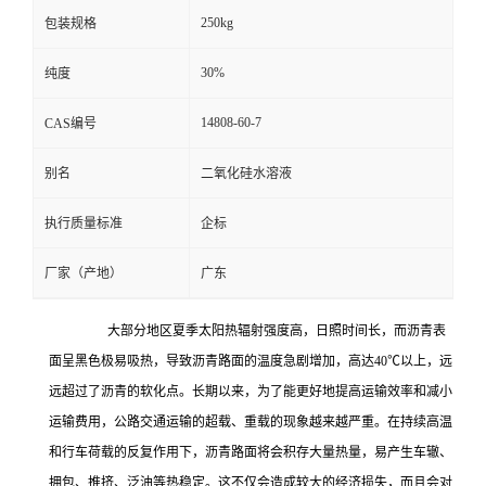
250kg
包装规格
30%
纯度
14808-60-7
CAS编号
别名
二氧化硅水溶液
执行质量标准
企标
厂家（产地）
广东
大部分地区夏季太阳热辐射强度高，日照时间长，而沥青表
面呈黑色极易吸热，导致沥青路面的温度急剧增加，高达40℃以上，远
远超过了沥青的软化点。长期以来，为了能更好地提高运输效率和减小
运输费用，公路交通运输的超载、重载的现象越来越严重。在持续高温
和行车荷载的反复作用下，沥青路面将会积存大量热量，易产生车辙、
拥包、推挤、泛油等热稳定。这不仅会造成较大的经济损失，而且会对