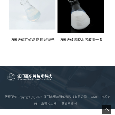
纳米级碱性硅溶胶 陶瓷抛光
纳米级硅溶胶水溶液用于陶
液二氧化硅水溶液
瓷抛光液抗污耐磨
版权所有 Copyright (©) 2026
江门市惠尔特纳米科技有限公司
XML
技术支
持：
盖德化工网
食品商务网